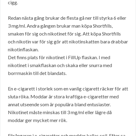
cigg.
Redan nästa gång brukar de flesta gå ner till styrka 6 eller
3 mg/ml. Andra gången brukar man köpa Shortfills,
smaken för sig och nikotinet för sig. Att köpa Shortfills
och nikotin var för sig gör att nikotinskatten bara drabbar
nikotinflaskan.
Det finns plats för nikotinet i FillUp flaskan. I med
nikotinet i smakflaskan och skaka eller snurra med
borrmaskin till det blandats.
En e-cigarett i storlek som en vanlig cigarett räcker för att
sluta röka. Moddar är stora kraftiga e-cigaretter med
annat utseende som är populära bland entusiaster.
Nikotinet måste minskas till 3 mg/ml eller lägre då
moddar ger mycket mer rök.
Förångaren i e-cigaretter och moddar kallas coil. Efter ca