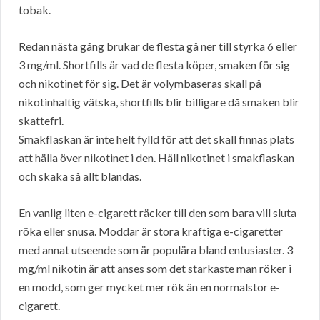
tobak.
Redan nästa gång brukar de flesta gå ner till styrka 6 eller
3 mg/ml. Shortfills är vad de flesta köper, smaken för sig
och nikotinet för sig. Det är volymbaseras skall på
nikotinhaltig vätska, shortfills blir billigare då smaken blir
skattefri.
Smakflaskan är inte helt fylld för att det skall finnas plats
att hälla över nikotinet i den. Häll nikotinet i smakflaskan
och skaka så allt blandas.
En vanlig liten e-cigarett räcker till den som bara vill sluta
röka eller snusa. Moddar är stora kraftiga e-cigaretter
med annat utseende som är populära bland entusiaster. 3
mg/ml nikotin är att anses som det starkaste man röker i
en modd, som ger mycket mer rök än en normalstor e-
cigarett.