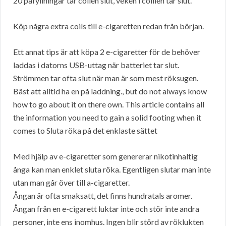
20 påfyllningar tar coilen slut, veken i colilen tar slut.
Köp några extra coils till e-cigaretten redan från början.
Ett annat tips är att köpa 2 e-cigaretter för de behöver
laddas i datorns USB-uttag när batteriet tar slut.
Strömmen tar ofta slut när man är som mest röksugen.
Bäst att alltid ha en på laddning., but do not always know
how to go about it on there own. This article contains all
the information you need to gain a solid footing when it
comes to Sluta röka på det enklaste sättet
Med hjälp av e-cigaretter som genererar nikotinhaltig
ånga kan man enklet sluta röka. Egentligen slutar man inte
utan man går över till a-cigaretter.
Ångan är ofta smaksatt, det finns hundratals aromer.
Ångan från en e-cigarett luktar inte och stör inte andra
personer, inte ens inomhus. Ingen blir störd av röklukten