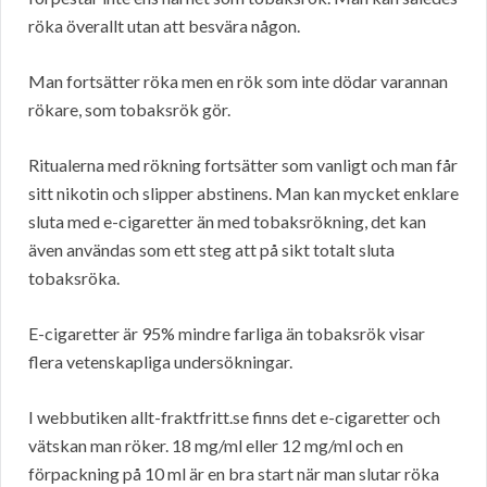
röka överallt utan att besvära någon.
Man fortsätter röka men en rök som inte dödar varannan
rökare, som tobaksrök gör.
Ritualerna med rökning fortsätter som vanligt och man får
sitt nikotin och slipper abstinens. Man kan mycket enklare
sluta med e-cigaretter än med tobaksrökning, det kan
även användas som ett steg att på sikt totalt sluta
tobaksröka.
E-cigaretter är 95% mindre farliga än tobaksrök visar
flera vetenskapliga undersökningar.
I webbutiken allt-fraktfritt.se finns det e-cigaretter och
vätskan man röker. 18 mg/ml eller 12 mg/ml och en
förpackning på 10 ml är en bra start när man slutar röka