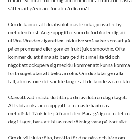
rökare. Se till att du lär dig allt du kan för att hitta de bästa
sätten att gå vidare för att nå dina mål.
Om du känner att du absolut måste röka, prova Delay-
metoden först. Ange uppgifter som du förbinder dig att
utföra före den cigaretten, inklusive små saker som att gå
på en promenad eller göra en frukt juice smoothie. Ofta
kommer du att finna att bara ge ditt sinne lite tid och
något att ockupera sig med du kommer att kunna komma
förbi suget utan att behöva röka. Om du slutar ge i alla
fall, åtminstone det var lite längre att du kunde vara rökfri.
Oavsett vad, måste du titta på din avsluta en dag i taget.
Att sluta röka är en uppgift som måste hanteras
metodiskt. Tänk inte på framtiden. Bara gå igenom det en
dag i taget, bara att bli av med rökning vana på kort sikt.
Om du vill sluta röka, berätta för dina nära och kära om