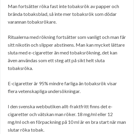
Man fortsätter röka fast inte tobaksrök av papper och
brända tobaksblad, så inte mer tobaksrök som dödar
varannan tobaksrökare.
Ritualerna med rökning fortsätter som vanligt och man får
sitt nikotin och slipper abstinens. Man kan mycket lättare
sluta med e-cigaretter än med tobaksrökning, det kan
även användas som ett steg att på sikt helt sluta
tobaksröka.
E-cigaretter är 95% mindre farliga än tobaksrök visar
flera vetenskapliga undersökningar.
I den svenska webbutiken allt-fraktfritt finns det e-
cigaretter och vätskan man röker. 18 mg/ml eller 12
mg/ml och en förpackning på 10 ml är en bra start när man
slutar röka tobak.