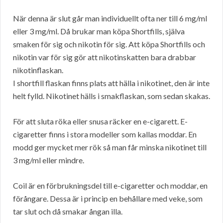
När denna är slut går man individuellt ofta ner till 6 mg/ml
eller 3 mg/ml. Då brukar man köpa Shortfills, själva
smaken för sig och nikotin för sig. Att köpa Shortfills och
nikotin var för sig gör att nikotinskatten bara drabbar
nikotinflaskan.
I shortfill flaskan finns plats att hälla i nikotinet, den är inte
helt fylld. Nikotinet hälls i smakflaskan, som sedan skakas.
För att sluta röka eller snusa räcker en e-cigarett. E-
cigaretter finns i stora modeller som kallas moddar. En
modd ger mycket mer rök så man får minska nikotinet till
3 mg/ml eller mindre.
Coil är en förbrukningsdel till e-cigaretter och moddar, en
förångare. Dessa är i princip en behållare med veke, som
tar slut och då smakar ångan illa.