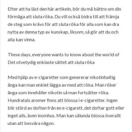
Efter att ha läst den här artikeln, bör du må bättre om din
förmåga att sluta röka. Du vill också bidra till att främja
de steg som krävs för att sluta röka för alla som kan dra
nytta av denna typ av kunskap, liksom, så gör att du och
alla kan vinna.
These days, everyone wants to know about the world of
Det otvetydig enklaste sättet att sluta röka
Med hjälp av e-cigaretter som genererar nikotinhaltig
ånga kan man enklet lägga av med att röka. Man röker
ånga som innehåller nikotin så man fortsätter röka.
Hundratals aromer finns att blossa i e-cigaretter. Ingen
blir störd av doften från en e-cigarett, det doftar gott eller
inget alls, även inomhus. Man kan sålunda blossa överallt
utan att besvära någon.