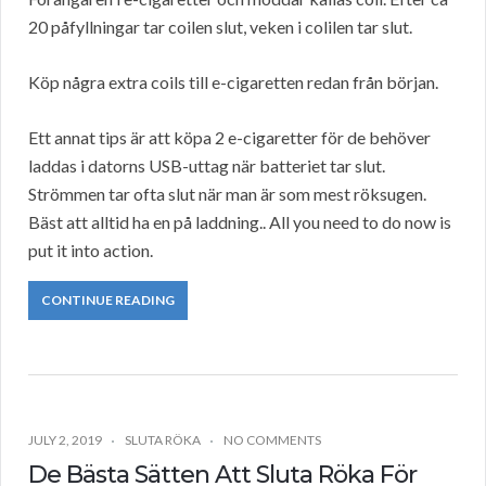
20 påfyllningar tar coilen slut, veken i colilen tar slut.
Köp några extra coils till e-cigaretten redan från början.
Ett annat tips är att köpa 2 e-cigaretter för de behöver
laddas i datorns USB-uttag när batteriet tar slut.
Strömmen tar ofta slut när man är som mest röksugen.
Bäst att alltid ha en på laddning.. All you need to do now is
put it into action.
CONTINUE READING
JULY 2, 2019
SLUTA RÖKA
NO COMMENTS
De Bästa Sätten Att Sluta Röka För