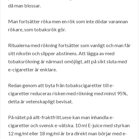
då man blossar.
Man fortsätter röka men en rök som inte dödar varannan
rökare, som tobaksrök gör.
Ritualerna med rökning fortsätter som vanligt och man får
sitt nikotin och slipper abstinens. Att lägga av med
tobaksrökning är närmast omöjligt, att på sikt sluta med
e-cigaretter är enklare.
Redan genom att byta från tobakscigaretter till e-
cigaretter reduceras risken med rökning med minst 95%,
detta är vetenskapligt bevisat.
På nätet på allt-fraktfritt.sese kan man inhandla e-
cigaretter och svensk e-vätska. 10 ml E-juice med styrkan
12 mg/ml eller 18 mg/ml är bra direkt man börjar med e-