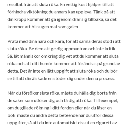
resultat från att sluta röka. En vettig kost hjälper till att
förhindra viktökning du annars kan uppleva. Tänk på att
din kropp kommer att gå igenom drar sig tillbaka, så det
kommer att bli sugen mat som galen.
Prata med dina nära och kära, för att samla deras stöd i att
sluta röka. Be dem att ge dig uppmuntran och inte kritik.
Så, låt människor omkring dig vet att du kommer att sluta
röka och att ditt humör kommer att förändras på grund av
detta. Det är inte en lätt uppgift att sluta röka och du bör
se till att din älskade en stöder dig under denna process.
När du försöker sluta röka, måste du hålla dig borta från
de saker som utlöser dig och få dig att röka. Till exempel,
om du gillade rökning i ditt fordon eller när du läser en
bok, måste du ändra detta beteende när du utför dessa
uppgifter, så att du inte automatiskt dra ut en cigarett av