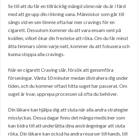
Se till att du får en tillräcklig mängd sömn när du är i färd
med att ge upp din rökning vana. Människor som går till
sängs vid en sen timme ofta har mer cravings för en
cigarett. Dessutom kommer du att vara ensam sent på
kvällen, vilket ökar din frestelse att röka. Om du får minst
åtta timmars sömn varje natt, kommer du att fokusera och
kunna stoppa alla cravings.
När en cigarett Craving slår, försök att genomföra
förseningar. Vänta 10 minuter medan distrahera dig under
tiden, och du kommer oftast hitta suget har passerat. Om
suget är kvar, upprepa processen så ofta du behöver.
Din läkare kan hjälpa dig att sluta när alla andra strategier
misslyckas. Dessa dagar finns det många mediciner som
kan bidra till att underlätta dina ansträngningar att sluta
röka. Din läkare kan också ha andra resurser till hands, till