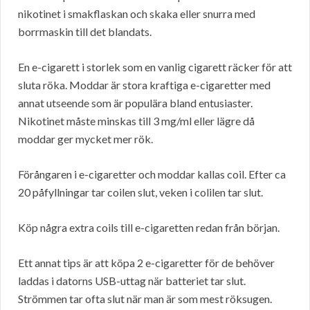
nikotinet i smakflaskan och skaka eller snurra med
borrmaskin till det blandats.
En e-cigarett i storlek som en vanlig cigarett räcker för att
sluta röka. Moddar är stora kraftiga e-cigaretter med
annat utseende som är populära bland entusiaster.
Nikotinet måste minskas till 3 mg/ml eller lägre då
moddar ger mycket mer rök.
Förångaren i e-cigaretter och moddar kallas coil. Efter ca
20 påfyllningar tar coilen slut, veken i colilen tar slut.
Köp några extra coils till e-cigaretten redan från början.
Ett annat tips är att köpa 2 e-cigaretter för de behöver
laddas i datorns USB-uttag när batteriet tar slut.
Strömmen tar ofta slut när man är som mest röksugen.