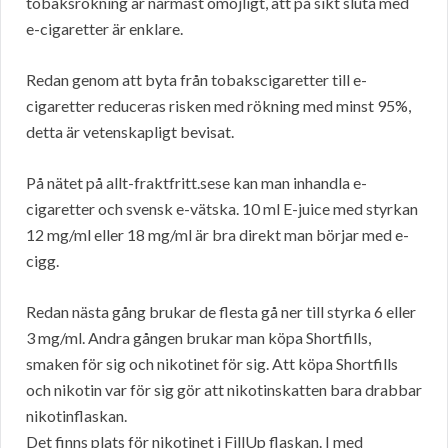
tobaksrökning är närmast omöjligt, att på sikt sluta med
e-cigaretter är enklare.
Redan genom att byta från tobakscigaretter till e-
cigaretter reduceras risken med rökning med minst 95%,
detta är vetenskapligt bevisat.
På nätet på allt-fraktfritt.sese kan man inhandla e-
cigaretter och svensk e-vätska. 10 ml E-juice med styrkan
12 mg/ml eller 18 mg/ml är bra direkt man börjar med e-
cigg.
Redan nästa gång brukar de flesta gå ner till styrka 6 eller
3 mg/ml. Andra gången brukar man köpa Shortfills,
smaken för sig och nikotinet för sig. Att köpa Shortfills
och nikotin var för sig gör att nikotinskatten bara drabbar
nikotinflaskan.
Det finns plats för nikotinet i FillUp flaskan. I med