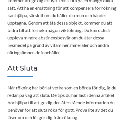
kommer att ge dig ett lyft i din sluta på en mängd olika
sätt. Att ha en ersättning för att kompensera för rökning
kan hjälpa, särskilt om du håller din mun och händer
upptagna. Genom att äta dessa objekt, kommer du att
bidra till att förneka någon viktökning. Du kan också
uppleva mindre abstinensbesvär om du äter dessa
livsmedel på grund av vitaminer, mineraler och andra
näringsämnen de innehåller.
Att Sluta
När rökning har börjat verka som en börda för dig, är du
redan på väg att sluta. De tips du har läst i denna artikel
bör hjälpa till att ge dig den återstående information du
behöver för att sluta röka för gott. Prova lite av det du
läser om och lösgör dig från rökning.