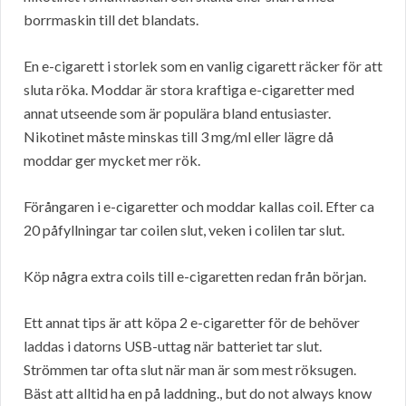
borrmaskin till det blandats.
En e-cigarett i storlek som en vanlig cigarett räcker för att
sluta röka. Moddar är stora kraftiga e-cigaretter med
annat utseende som är populära bland entusiaster.
Nikotinet måste minskas till 3 mg/ml eller lägre då
moddar ger mycket mer rök.
Förångaren i e-cigaretter och moddar kallas coil. Efter ca
20 påfyllningar tar coilen slut, veken i colilen tar slut.
Köp några extra coils till e-cigaretten redan från början.
Ett annat tips är att köpa 2 e-cigaretter för de behöver
laddas i datorns USB-uttag när batteriet tar slut.
Strömmen tar ofta slut när man är som mest röksugen.
Bäst att alltid ha en på laddning., but do not always know