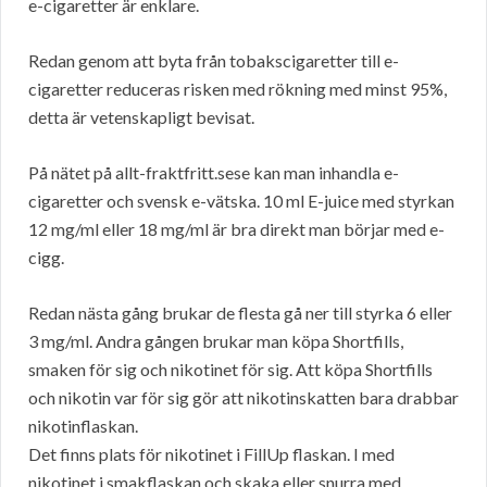
e-cigaretter är enklare.
Redan genom att byta från tobakscigaretter till e-
cigaretter reduceras risken med rökning med minst 95%,
detta är vetenskapligt bevisat.
På nätet på allt-fraktfritt.sese kan man inhandla e-
cigaretter och svensk e-vätska. 10 ml E-juice med styrkan
12 mg/ml eller 18 mg/ml är bra direkt man börjar med e-
cigg.
Redan nästa gång brukar de flesta gå ner till styrka 6 eller
3 mg/ml. Andra gången brukar man köpa Shortfills,
smaken för sig och nikotinet för sig. Att köpa Shortfills
och nikotin var för sig gör att nikotinskatten bara drabbar
nikotinflaskan.
Det finns plats för nikotinet i FillUp flaskan. I med
nikotinet i smakflaskan och skaka eller snurra med