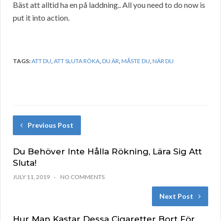
Bäst att alltid ha en på laddning.. All you need to do now is
put it into action.
TAGS:
ATT DU
,
ATT SLUTA RÖKA
,
DU ÄR
,
MÅSTE DU
,
NÄR DU
Previous Post
Du Behöver Inte Hålla Rökning, Lära Sig Att
Sluta!
JULY 11, 2019
NO COMMENTS
Next Post
Hur Man Kastar Dessa Cigaretter Bort För