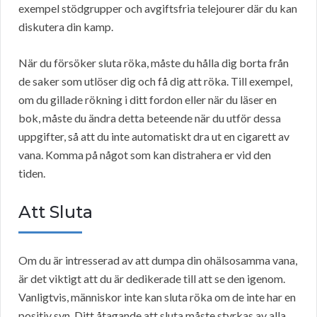
exempel stödgrupper och avgiftsfria telejourer där du kan
diskutera din kamp.
När du försöker sluta röka, måste du hålla dig borta från
de saker som utlöser dig och få dig att röka. Till exempel,
om du gillade rökning i ditt fordon eller när du läser en
bok, måste du ändra detta beteende när du utför dessa
uppgifter, så att du inte automatiskt dra ut en cigarett av
vana. Komma på något som kan distrahera er vid den
tiden.
Att Sluta
Om du är intresserad av att dumpa din ohälsosamma vana,
är det viktigt att du är dedikerade till att se den igenom.
Vanligtvis, människor inte kan sluta röka om de inte har en
positiv syn. Ditt åtagande att sluta måste styrkas av alla