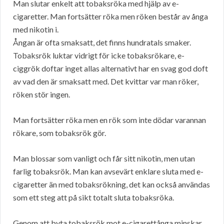
Man slutar enkelt att tobaksröka med hjälp av e-
cigaretter. Man fortsätter röka men röken består av ånga
med nikotin i.
Ångan är ofta smaksatt, det finns hundratals smaker.
Tobaksrök luktar vidrigt för icke tobaksrökare, e-
ciggrök doftar inget allas alternativt har en svag god doft
av vad den är smaksatt med. Det kvittar var man röker,
röken stör ingen.
Man fortsätter röka men en rök som inte dödar varannan
rökare, som tobaksrök gör.
Man blossar som vanligt och får sitt nikotin, men utan
farlig tobaksrök. Man kan avsevärt enklare sluta med e-
cigaretter än med tobaksrökning, det kan också användas
som ett steg att på sikt totalt sluta tobaksröka.
Genom att byta tobaksrök mot e-cigarettånga minskar