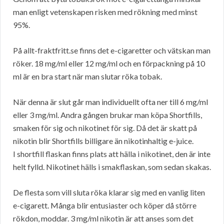
man enligt vetenskapen risken med rökning med minst
95%.
På allt-fraktfritt.se finns det e-cigaretter och vätskan man
röker. 18 mg/ml eller 12 mg/ml och en förpackning på 10
ml är en bra start när man slutar röka tobak.
När denna är slut går man individuellt ofta ner till 6 mg/ml
eller 3 mg/ml. Andra gången brukar man köpa Shortfills,
smaken för sig och nikotinet för sig. Då det är skatt på
nikotin blir Shortfills billigare än nikotinhaltig e-juice.
I shortfill flaskan finns plats att hälla i nikotinet, den är inte
helt fylld. Nikotinet hälls i smakflaskan, som sedan skakas.
De flesta som vill sluta röka klarar sig med en vanlig liten
e-cigarett. Många blir entusiaster och köper då större
rökdon, moddar. 3 mg/ml nikotin är att anses som det