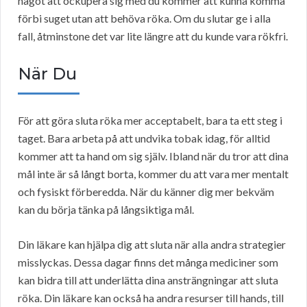
något att ockupera sig med du kommer att kunna komma
förbi suget utan att behöva röka. Om du slutar ge i alla
fall, åtminstone det var lite längre att du kunde vara rökfri.
När Du
För att göra sluta röka mer acceptabelt, bara ta ett steg i
taget. Bara arbeta på att undvika tobak idag, för alltid
kommer att ta hand om sig själv. Ibland när du tror att dina
mål inte är så långt borta, kommer du att vara mer mentalt
och fysiskt förberedda. När du känner dig mer bekväm
kan du börja tänka på långsiktiga mål.
Din läkare kan hjälpa dig att sluta när alla andra strategier
misslyckas. Dessa dagar finns det många mediciner som
kan bidra till att underlätta dina ansträngningar att sluta
röka. Din läkare kan också ha andra resurser till hands, till