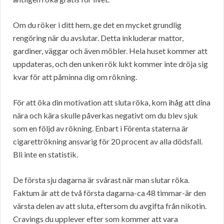
Om du röker i ditt hem, ge det en mycket grundlig
rengöring när du avslutar. Detta inkluderar mattor,
gardiner, väggar och även möbler. Hela huset kommer att
uppdateras, och den unken rök lukt kommer inte dröja sig
kvar för att påminna dig om rökning.
För att öka din motivation att sluta röka, kom ihåg att dina
nära och kära skulle påverkas negativt om du blev sjuk
som en följd av rökning. Enbart i Förenta staterna är
cigarettrökning ansvarig för 20 procent av alla dödsfall.
Bli inte en statistik.
De första sju dagarna är svårast när man slutar röka.
Faktum är att de två första dagarna-ca 48 timmar-är den
värsta delen av att sluta, eftersom du avgifta från nikotin.
Cravings du upplever efter som kommer att vara