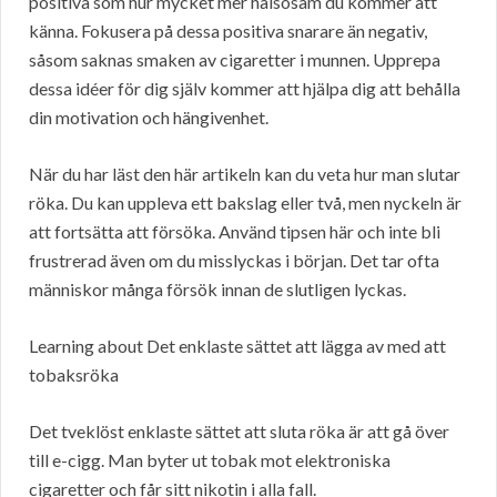
positiva som hur mycket mer hälsosam du kommer att
känna. Fokusera på dessa positiva snarare än negativ,
såsom saknas smaken av cigaretter i munnen. Upprepa
dessa idéer för dig själv kommer att hjälpa dig att behålla
din motivation och hängivenhet.
När du har läst den här artikeln kan du veta hur man slutar
röka. Du kan uppleva ett bakslag eller två, men nyckeln är
att fortsätta att försöka. Använd tipsen här och inte bli
frustrerad även om du misslyckas i början. Det tar ofta
människor många försök innan de slutligen lyckas.
Learning about Det enklaste sättet att lägga av med att
tobaksröka
Det tveklöst enklaste sättet att sluta röka är att gå över
till e-cigg. Man byter ut tobak mot elektroniska
cigaretter och får sitt nikotin i alla fall.