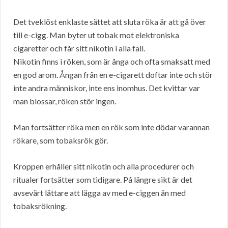
Det tveklöst enklaste sättet att sluta röka är att gå över
till e-cigg. Man byter ut tobak mot elektroniska
cigaretter och får sitt nikotin i alla fall.
Nikotin finns i röken, som är ånga och ofta smaksatt med
en god arom. Ångan från en e-cigarett doftar inte och stör
inte andra människor, inte ens inomhus. Det kvittar var
man blossar, röken stör ingen.
Man fortsätter röka men en rök som inte dödar varannan
rökare, som tobaksrök gör.
Kroppen erhåller sitt nikotin och alla procedurer och
ritualer fortsätter som tidigare. På längre sikt är det
avsevärt lättare att lägga av med e-ciggen än med
tobaksrökning.