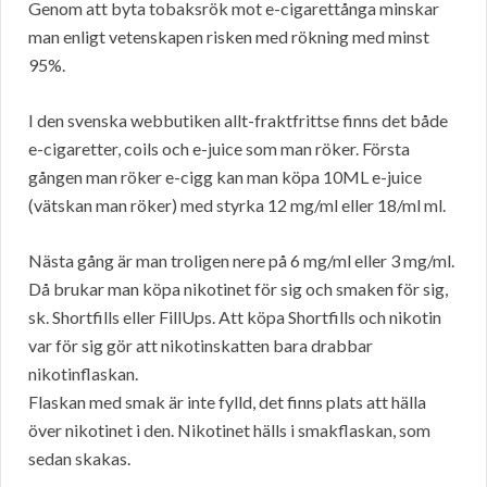
Genom att byta tobaksrök mot e-cigarettånga minskar
man enligt vetenskapen risken med rökning med minst
95%.
I den svenska webbutiken allt-fraktfrittse finns det både
e-cigaretter, coils och e-juice som man röker. Första
gången man röker e-cigg kan man köpa 10ML e-juice
(vätskan man röker) med styrka 12 mg/ml eller 18/ml ml.
Nästa gång är man troligen nere på 6 mg/ml eller 3 mg/ml.
Då brukar man köpa nikotinet för sig och smaken för sig,
sk. Shortfills eller FillUps. Att köpa Shortfills och nikotin
var för sig gör att nikotinskatten bara drabbar
nikotinflaskan.
Flaskan med smak är inte fylld, det finns plats att hälla
över nikotinet i den. Nikotinet hälls i smakflaskan, som
sedan skakas.