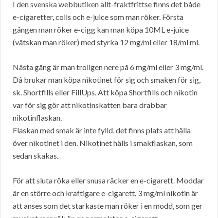
I den svenska webbutiken allt-fraktfrittse finns det både
e-cigaretter, coils och e-juice som man röker. Första
gången man röker e-cigg kan man köpa 10ML e-juice
(vätskan man röker) med styrka 12 mg/ml eller 18/ml ml.
Nästa gång är man troligen nere på 6 mg/ml eller 3 mg/ml.
Då brukar man köpa nikotinet för sig och smaken för sig,
sk. Shortfills eller FillUps. Att köpa Shortfills och nikotin
var för sig gör att nikotinskatten bara drabbar
nikotinflaskan.
Flaskan med smak är inte fylld, det finns plats att hälla
över nikotinet i den. Nikotinet hälls i smakflaskan, som
sedan skakas.
För att sluta röka eller snusa räcker en e-cigarett. Moddar
är en större och kraftigare e-cigarett. 3 mg/ml nikotin är
att anses som det starkaste man röker i en modd, som ger