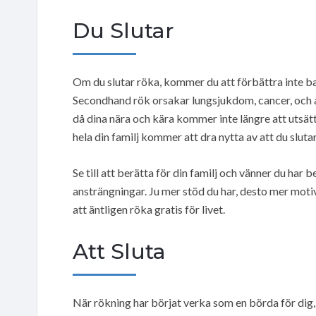
Du Slutar
Om du slutar röka, kommer du att förbättra inte ba
Secondhand rök orsakar lungsjukdom, cancer, och a
då dina nära och kära kommer inte längre att utsätt
hela din familj kommer att dra nytta av att du slutar
Se till att berätta för din familj och vänner du har b
ansträngningar. Ju mer stöd du har, desto mer mot
att äntligen röka gratis för livet.
Att Sluta
När rökning har börjat verka som en börda för dig, ä