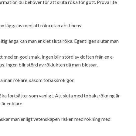
formation du behöver för att sluta röka för gott. Prova lite
an lägga av med att röka utan abstinens
ltig ånga kan man enklet sluta röka. Egentligen slutar man
t med en god smak. Ingen blir störd av doften från en e-
hus. Ingen blir störd av röklukten då man blossar.
rannan rökare, såsom tobaksrök gör.
röka fortsätter som vanligt. Att sluta med tobaksrökning är
 är enklare.
skar man enligt vetenskapen risken med rökning med