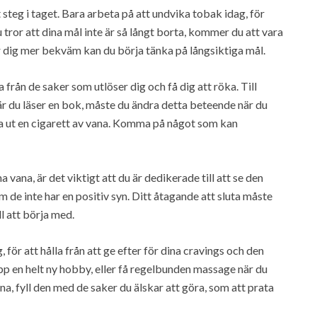
 steg i taget. Bara arbeta på att undvika tobak idag, för
u tror att dina mål inte är så långt borta, kommer du att vara
 dig mer bekväm kan du börja tänka på långsiktiga mål.
 från de saker som utlöser dig och få dig att röka. Till
när du läser en bok, måste du ändra detta beteende när du
dra ut en cigarett av vana. Komma på något som kan
ana, är det viktigt att du är dedikerade till att se den
m de inte har en positiv syn. Ditt åtagande att sluta måste
ll att börja med.
g, för att hålla från att ge efter för dina cravings och den
upp en helt ny hobby, eller få regelbunden massage när du
na, fyll den med de saker du älskar att göra, som att prata