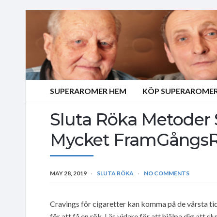
SUPERAROMER HEM
KÖP SUPERAROMER
Sluta Röka Metoder 
Mycket FramGångsR
MAY 28, 2019
SLUTA RÖKA
NO COMMENTS
Cravings för cigaretter kan komma på de värsta tide
för att få en rök. Läs vidare för att hjälpa dig att 