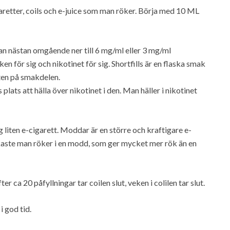
igaretter, coils och e-juice som man röker. Börja med 10 ML
man nästan omgående ner till 6 mg/ml eller 3 mg/ml
ken för sig och nikotinet för sig. Shortfills är en flaska smak
tten på smakdelen.
s plats att hälla över nikotinet i den. Man häller i nikotinet
ig liten e-cigarett. Moddar är en större och kraftigare e-
rkaste man röker i en modd, som ger mycket mer rök än en
r ca 20 påfyllningar tar coilen slut, veken i colilen tar slut.
i god tid.