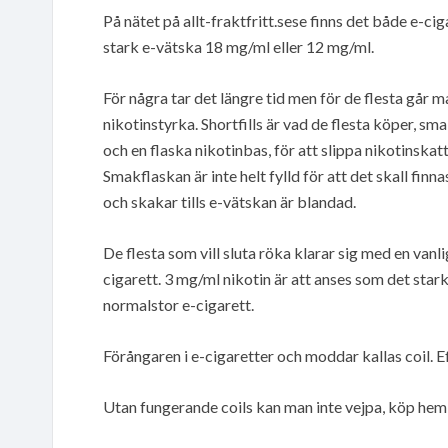
På nätet på allt-fraktfritt.sese finns det både e-c
stark e-vätska 18 mg/ml eller 12 mg/ml.
För några tar det längre tid men för de flesta går 
nikotinstyrka. Shortfills är vad de flesta köper, sma
och en flaska nikotinbas, för att slippa nikotinska
Smakflaskan är inte helt fylld för att det skall finna
och skakar tills e-vätskan är blandad.
De flesta som vill sluta röka klarar sig med en vanl
cigarett. 3 mg/ml nikotin är att anses som det sta
normalstor e-cigarett.
Förångaren i e-cigaretter och moddar kallas coil. Efte
Utan fungerande coils kan man inte vejpa, köp hem 