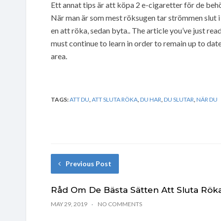
Ett annat tips är att köpa 2 e-cigaretter för de beh
När man är som mest röksugen tar strömmen slut i e
en att röka, sedan byta.. The article you’ve just 
must continue to learn in order to remain up to dat
area.
TAGS:
ATT DU
,
ATT SLUTA RÖKA
,
DU HAR
,
DU SLUTAR
,
NÄR DU
Previous Post
Råd Om De Bästa Sätten Att Sluta Rök
MAY 29, 2019
NO COMMENTS