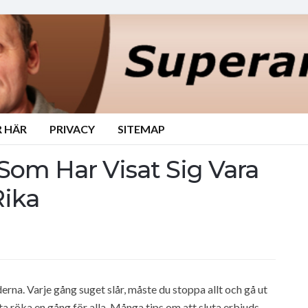
 HÄR
PRIVACY
SITEMAP
Som Har Visat Sig Vara
ika
rna. Varje gång suget slår, måste du stoppa allt och gå ut
sluta röka en gång för alla. Många tips om att sluta erbjuds