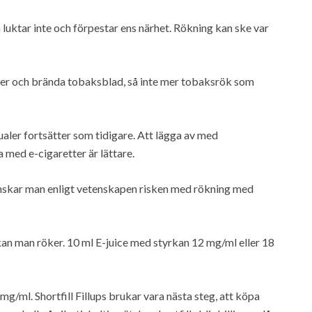
 luktar inte och förpestar ens närhet. Rökning kan ske var
er och brända tobaksblad, så inte mer tobaksrök som
tualer fortsätter som tidigare. Att lägga av med
a med e-cigaretter är lättare.
skar man enligt vetenskapen risken med rökning med
tskan man röker. 10 ml E-juice med styrkan 12 mg/ml eller 18
mg/ml. Shortfill Fillups brukar vara nästa steg, att köpa