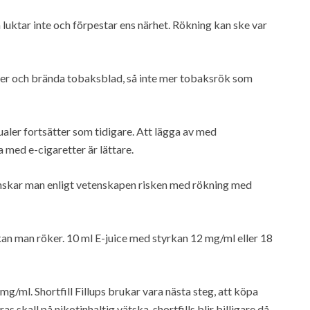
 luktar inte och förpestar ens närhet. Rökning kan ske var
er och brända tobaksblad, så inte mer tobaksrök som
tualer fortsätter som tidigare. Att lägga av med
a med e-cigaretter är lättare.
skar man enligt vetenskapen risken med rökning med
tskan man röker. 10 ml E-juice med styrkan 12 mg/ml eller 18
mg/ml. Shortfill Fillups brukar vara nästa steg, att köpa
 skall på nikotinhaltig vätska, shortfills blir billigare då