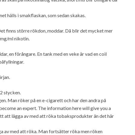
tinet hälls i smakflaskan, som sedan skakas.
. Det finns större rökdon, moddar. Då blir det mycket mer
 mg/ml nikotin.
ddar, en förångare. En tank med en veke är vad en coil
påfyllningar.
örjan.
 2 stycken.
en. Man röker på en e-cigarett och har den andra på
l become an expert. The information here will give you a
sätt att lägga av med att röka tobaksprodukter än det här
ägga av med att röka. Man fortsätter röka men röken