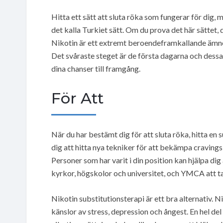
Hitta ett sätt att sluta röka som fungerar för dig, m
det kalla Turkiet sätt. Om du prova det här sättet,
Nikotin är ett extremt beroendeframkallande ämne, 
Det svåraste steget är de första dagarna och dessa 
dina chanser till framgång.
För Att
När du har bestämt dig för att sluta röka, hitta e
dig att hitta nya tekniker för att bekämpa cravings
Personer som har varit i din position kan hjälpa di
kyrkor, högskolor och universitet, och YMCA att t
Nikotin substitutionsterapi är ett bra alternativ. 
känslor av stress, depression och ångest. En hel de