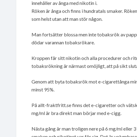
innehåller av ånga med nikotin i.
Röken är ånga och finns i hundratals smaker. Röken
som helst utan att man stör någon.
Man fortsätter blossa men inte tobaksrök av papp
dödar varannan tobaksrökare.
Kroppen får sitt nikotin och alla procedurer och ri
tobaksrökning är närmast omöjligt, att på sikt slut
Genom att byta tobaksrök mot e-cigarettånga min
minst 95%.
På allt-fraktfritt.se finns det e-cigaretter och vä
mg/ml är bra direkt man börjar med e-cigg.
Nästa gång är man troligen nere på 6 mg/ml eller 3 
smaken och nikotinet var för sig. Det är volymbaseras