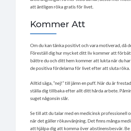
att äntligen röka gratis för livet.
Kommer Att
Om du kan tänka positivt och vara motiverad, då de 
Föreställ dig hur mycket ditt liv kommer att förbät
bättre du och ditt hem kommer att lukta när du har g
de positiva fördelarna för livet efter att sluta röka.
Alltid säga, “nej!” till jämn en puff. När du är fres
ställa dig tillbaka efter allt ditt hårda arbete. På
suget någonsin slår.
Se till att du talar med en medicinsk professionell 
när det gäller rökavvänjning. Det finns många medi
att hjälpa dig att komma över abstinensbesvär. Be