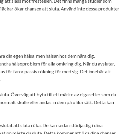
g att slåss mot frestelsen. Det finns många studier som
fläckar ökar chansen att sluta. Använd inte dessa produkter
ra din egen hälsa, men hälsan hos dem nära dig.
ndra hälsoproblem för alla omkring dig. När du avslutar,
as för faror passiv rökning för med sig. Det innebär att
.
sluta. Överväg att byta till ett märke av cigaretter som du
normalt skulle eller andas in dem på olika sätt. Detta kan
eslutat att sluta röka. De kan sedan stödja dig i dina
ivation måste du sluta. Detta kommer att öka dina chanser