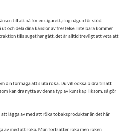
nsen till att nå för en cigarett, ring någon för stöd.
 ut och dela dina känslor av frestelse. Inte bara kommer
aktion tills suget har gått, det är alltid trevligt att veta att
om din förmåga att sluta röka. Du vill också bidra till att
a som kan dra nytta av denna typ av kunskap, liksom, så gör
tt att lägga av med att röka tobaksprodukter än det här
ägga av med att röka. Man fortsätter röka men röken