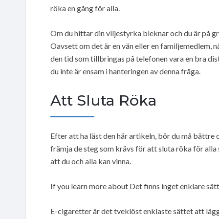
röka en gång för alla.
Om du hittar din viljestyrka bleknar och du är på grä
Oavsett om det är en vän eller en familjemedlem, nå
den tid som tillbringas på telefonen vara en bra distr
du inte är ensam i hanteringen av denna fråga.
Att Sluta Röka
Efter att ha läst den här artikeln, bör du må bättre 
främja de steg som krävs för att sluta röka för all
att du och alla kan vinna.
If you learn more about Det finns inget enklare sä
E-cigaretter är det tveklöst enklaste sättet att l