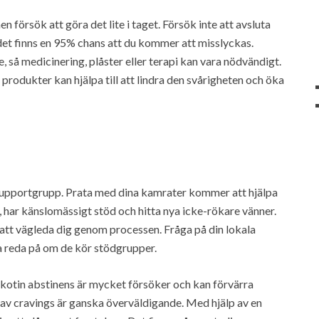
en försök att göra det lite i taget. Försök inte att avsluta
 det finns en 95% chans att du kommer att misslyckas.
så medicinering, plåster eller terapi kan vara nödvändigt.
produkter kan hjälpa till att lindra den svårigheten och öka
n supportgrupp. Prata med dina kamrater kommer att hjälpa
, har känslomässigt stöd och hitta nya icke-rökare vänner.
g att vägleda dig genom processen. Fråga på din lokala
a reda på om de kör stödgrupper.
Nikotin abstinens är mycket försöker och kan förvärra
l av cravings är ganska överväldigande. Med hjälp av en