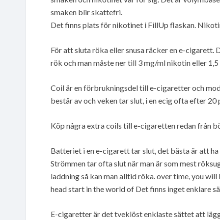
smaken blir skattefri.
Det finns plats för nikotinet i FillUp flaskan. Niko
För att sluta röka eller snusa räcker en e-cigarett
rök och man måste ner till 3 mg/ml nikotin eller 1,5
Coil är en förbrukningsdel till e-cigaretter och mo
består av och veken tar slut, i en ecig ofta efter 20 
Köp några extra coils till e-cigaretten redan från b
Batteriet i en e-cigarett tar slut, det bästa är att ha
Strömmen tar ofta slut när man är som mest röksug
laddning så kan man alltid röka. over time, you wil
head start in the world of Det finns inget enklare 
E-cigaretter är det tveklöst enklaste sättet att l