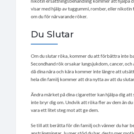
nikotin ersättningsbehandling kommer att hjälpa di
visar med hjälp av tuggummi, romber, eller nikotin 
om du för närvarande röker.
Du Slutar
Om du slutar röka, kommer du att förbättra inte ba
Secondhand rök orsakar lungsjukdom, cancer, och a
då dina nära och kära kommer inte längre att utsätt
hela din familj kommer att dra nytta av att du slutar
Ändra märket på dina cigaretter kan hjälpa dig att 
inte bryr dig om. Undvik att röka fler av dem än du 
vara ett litet steg mot att ge dem.
Se till att berätta för din familj och vänner du har b
ansträngningar. Ju mer stöd du har, desto mer mot