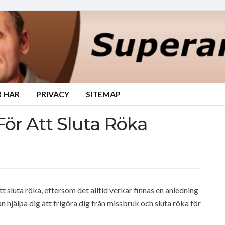
 HÄR
PRIVACY
SITEMAP
För Att Sluta Röka
att sluta röka, eftersom det alltid verkar finnas en anledning
an hjälpa dig att frigöra dig från missbruk och sluta röka för