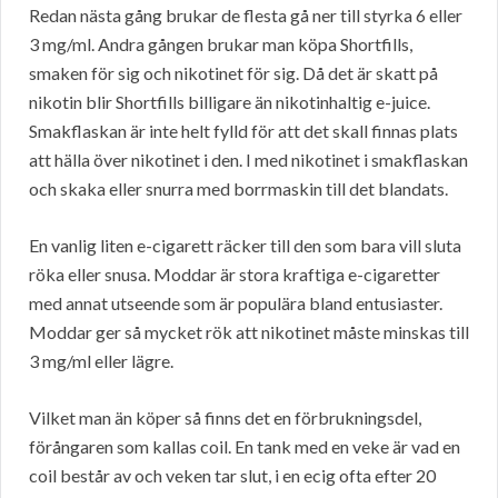
Redan nästa gång brukar de flesta gå ner till styrka 6 eller
3 mg/ml. Andra gången brukar man köpa Shortfills,
smaken för sig och nikotinet för sig. Då det är skatt på
nikotin blir Shortfills billigare än nikotinhaltig e-juice.
Smakflaskan är inte helt fylld för att det skall finnas plats
att hälla över nikotinet i den. I med nikotinet i smakflaskan
och skaka eller snurra med borrmaskin till det blandats.
En vanlig liten e-cigarett räcker till den som bara vill sluta
röka eller snusa. Moddar är stora kraftiga e-cigaretter
med annat utseende som är populära bland entusiaster.
Moddar ger så mycket rök att nikotinet måste minskas till
3 mg/ml eller lägre.
Vilket man än köper så finns det en förbrukningsdel,
förångaren som kallas coil. En tank med en veke är vad en
coil består av och veken tar slut, i en ecig ofta efter 20