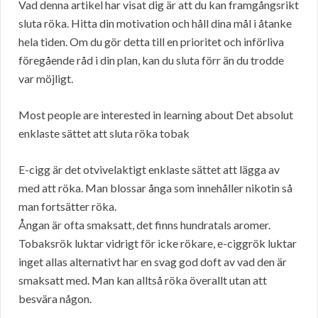
Vad denna artikel har visat dig är att du kan framgångsrikt
sluta röka. Hitta din motivation och håll dina mål i åtanke
hela tiden. Om du gör detta till en prioritet och införliva
föregående råd i din plan, kan du sluta förr än du trodde
var möjligt.
Most people are interested in learning about Det absolut
enklaste sättet att sluta röka tobak
E-cigg är det otvivelaktigt enklaste sättet att lägga av
med att röka. Man blossar ånga som innehåller nikotin så
man fortsätter röka.
Ångan är ofta smaksatt, det finns hundratals aromer.
Tobaksrök luktar vidrigt för icke rökare, e-ciggrök luktar
inget allas alternativt har en svag god doft av vad den är
smaksatt med. Man kan alltså röka överallt utan att
besvära någon.