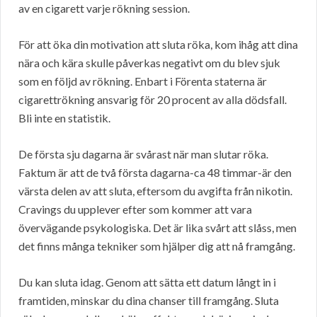
av en cigarett varje rökning session.
För att öka din motivation att sluta röka, kom ihåg att dina
nära och kära skulle påverkas negativt om du blev sjuk
som en följd av rökning. Enbart i Förenta staterna är
cigarettrökning ansvarig för 20 procent av alla dödsfall.
Bli inte en statistik.
De första sju dagarna är svårast när man slutar röka.
Faktum är att de två första dagarna-ca 48 timmar-är den
värsta delen av att sluta, eftersom du avgifta från nikotin.
Cravings du upplever efter som kommer att vara
övervägande psykologiska. Det är lika svårt att slåss, men
det finns många tekniker som hjälper dig att nå framgång.
Du kan sluta idag. Genom att sätta ett datum långt in i
framtiden, minskar du dina chanser till framgång. Sluta