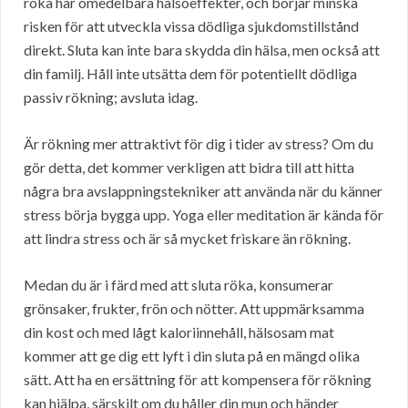
röka har omedelbara hälsoeffekter, och börjar minska
risken för att utveckla vissa dödliga sjukdomstillstånd
direkt. Sluta kan inte bara skydda din hälsa, men också att
din familj. Håll inte utsätta dem för potentiellt dödliga
passiv rökning; avsluta idag.
Är rökning mer attraktivt för dig i tider av stress? Om du
gör detta, det kommer verkligen att bidra till att hitta
några bra avslappningstekniker att använda när du känner
stress börja bygga upp. Yoga eller meditation är kända för
att lindra stress och är så mycket friskare än rökning.
Medan du är i färd med att sluta röka, konsumerar
grönsaker, frukter, frön och nötter. Att uppmärksamma
din kost och med lågt kaloriinnehåll, hälsosam mat
kommer att ge dig ett lyft i din sluta på en mängd olika
sätt. Att ha en ersättning för att kompensera för rökning
kan hjälpa, särskilt om du håller din mun och händer