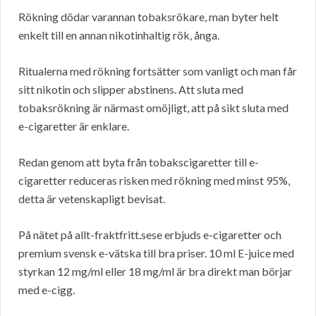
Rökning dödar varannan tobaksrökare, man byter helt
enkelt till en annan nikotinhaltig rök, ånga.
Ritualerna med rökning fortsätter som vanligt och man får
sitt nikotin och slipper abstinens. Att sluta med
tobaksrökning är närmast omöjligt, att på sikt sluta med
e-cigaretter är enklare.
Redan genom att byta från tobakscigaretter till e-
cigaretter reduceras risken med rökning med minst 95%,
detta är vetenskapligt bevisat.
På nätet på allt-fraktfritt.sese erbjuds e-cigaretter och
premium svensk e-vätska till bra priser. 10 ml E-juice med
styrkan 12 mg/ml eller 18 mg/ml är bra direkt man börjar
med e-cigg.