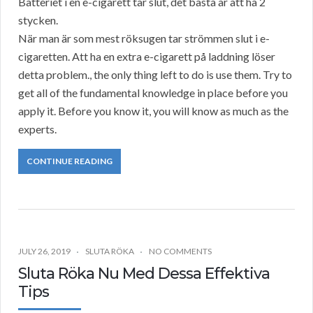
Batteriet i en e-cigarett tar slut, det bästa är att ha 2
stycken.
När man är som mest röksugen tar strömmen slut i e-
cigaretten. Att ha en extra e-cigarett på laddning löser
detta problem., the only thing left to do is use them. Try to
get all of the fundamental knowledge in place before you
apply it. Before you know it, you will know as much as the
experts.
CONTINUE READING
JULY 26, 2019
SLUTA RÖKA
NO COMMENTS
Sluta Röka Nu Med Dessa Effektiva
Tips