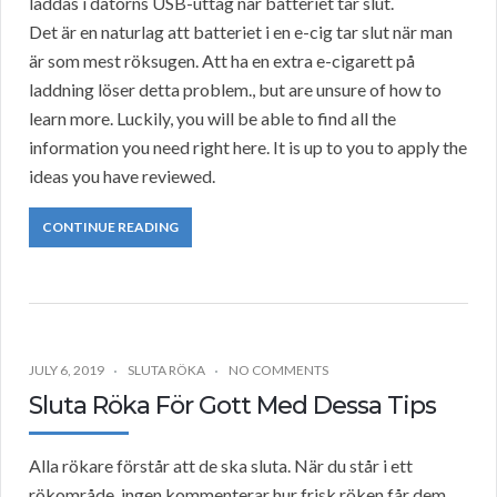
laddas i datorns USB-uttag när batteriet tar slut.
Det är en naturlag att batteriet i en e-cig tar slut när man
är som mest röksugen. Att ha en extra e-cigarett på
laddning löser detta problem., but are unsure of how to
learn more. Luckily, you will be able to find all the
information you need right here. It is up to you to apply the
ideas you have reviewed.
CONTINUE READING
JULY 6, 2019
SLUTA RÖKA
NO COMMENTS
Sluta Röka För Gott Med Dessa Tips
Alla rökare förstår att de ska sluta. När du står i ett
rökområde, ingen kommenterar hur frisk röken får dem