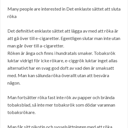
Many people are interested in Det enklaste sättet att sluta
röka
Det definitivt enklaste sättet att lägga av med att röka är
att gå över till e-cigaretter. Egentligen slutar man inte utan
man går över till a-cigaretter.
Röken är ånga och finns i hundratals smaker. Tobaksrök
luktar vidrigt för icke rökare, e-ciggrök luktar inget allas
alternativt har en svag god doft av vad den är smaksatt
med. Man kan sålunda röka överallt utan att besvära
någon.
Man fortsätter röka fast inte rök av papper och brända
tobaksblad, så inte mer tobaksrök som dödar varannan
tobaksrökare.
Man får sitt nikotin och sysselsättningen med att röka