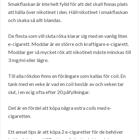
Smakflaskan är inte helt fylld för att det skall finnas plats
att hälla över nikotinet i den. Häll nikotinet i smakflaskan
och skaka så allt blandas.
De flesta som vill sluta röka klarar sig med en vanlig liten
e-cigarett. Moddar är en större och kraftigare e-cigarett.
Moddar ger så mycket rök att nikotinet måste minskas till
3 mg/ml eller lägre.
Till alla rökdon finns en förångare som kallas för coil. En
tank med en veke är vad en coil består av och veken tar
slut, i en ecig ofta efter 20 påfyllningar.
Det är en fördel att köpa några extra coils med e-
cigaretten.
Ett annat tips är att köpa 2 e-cigaretter för de behöver