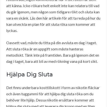
att känna. Icke-rökare helt enkelt inte kan relatera till vad
du går igenom, men någon som tidigare rökt och sluta kan
vara en skänk. Läs den här artikeln för att ta reda på hur du
kan utveckla en plan för att sluta röka som kommer att
lyckas.
Oavsett vad, måste du titta på din avsluta en dag i taget.
Att sluta röka är en uppgift som måste hanteras
metodiskt. Tänk inte på framtiden. Bara gå igenom det en
dag i taget, bara att bli av med rökning vana på kort sikt.
Hjälpa Dig Sluta
Det finns underbara kosttillskott i form av nikotin fläckar
och även tuggummi för att hjälpa dig sluta röka om du
behöver lite hjälp. Dessa nikotin ersättare kommer att
hjälpa dig sluta med att leverera din kropp med en liten