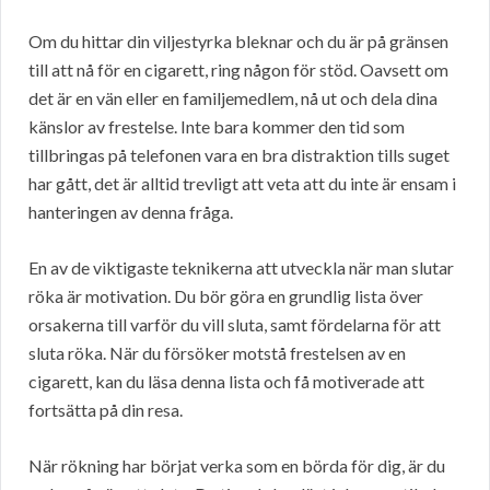
Om du hittar din viljestyrka bleknar och du är på gränsen
till att nå för en cigarett, ring någon för stöd. Oavsett om
det är en vän eller en familjemedlem, nå ut och dela dina
känslor av frestelse. Inte bara kommer den tid som
tillbringas på telefonen vara en bra distraktion tills suget
har gått, det är alltid trevligt att veta att du inte är ensam i
hanteringen av denna fråga.
En av de viktigaste teknikerna att utveckla när man slutar
röka är motivation. Du bör göra en grundlig lista över
orsakerna till varför du vill sluta, samt fördelarna för att
sluta röka. När du försöker motstå frestelsen av en
cigarett, kan du läsa denna lista och få motiverade att
fortsätta på din resa.
När rökning har börjat verka som en börda för dig, är du