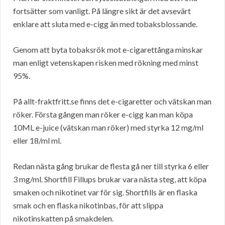
fortsätter som vanligt. På längre sikt är det avsevärt
enklare att sluta med e-cigg än med tobaksblossande.
Genom att byta tobaksrök mot e-cigarettånga minskar
man enligt vetenskapen risken med rökning med minst
95%.
På allt-fraktfritt.se finns det e-cigaretter och vätskan man
röker. Första gången man röker e-cigg kan man köpa
10ML e-juice (vätskan man röker) med styrka 12 mg/ml
eller 18/ml ml.
Redan nästa gång brukar de flesta gå ner till styrka 6 eller
3 mg/ml. Shortfill Fillups brukar vara nästa steg, att köpa
smaken och nikotinet var för sig. Shortfills är en flaska
smak och en flaska nikotinbas, för att slippa
nikotinskatten på smakdelen.