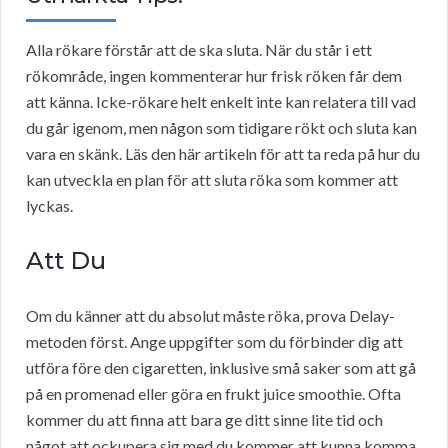
Alla rökare förstår att de ska sluta. När du står i ett
rökområde, ingen kommenterar hur frisk röken får dem
att känna. Icke-rökare helt enkelt inte kan relatera till vad
du går igenom, men någon som tidigare rökt och sluta kan
vara en skänk. Läs den här artikeln för att ta reda på hur du
kan utveckla en plan för att sluta röka som kommer att
lyckas.
Att Du
Om du känner att du absolut måste röka, prova Delay-
metoden först. Ange uppgifter som du förbinder dig att
utföra före den cigaretten, inklusive små saker som att gå
på en promenad eller göra en frukt juice smoothie. Ofta
kommer du att finna att bara ge ditt sinne lite tid och
något att ockupera sig med du kommer att kunna komma