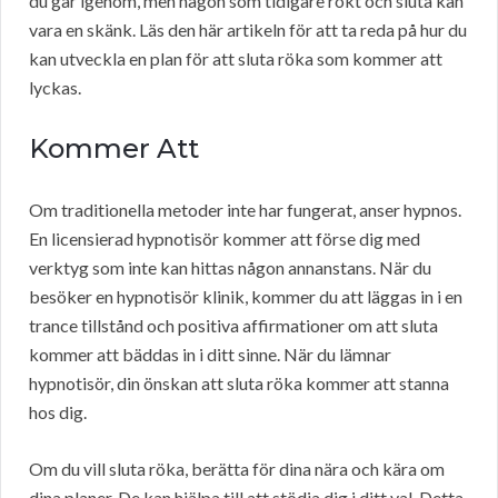
du går igenom, men någon som tidigare rökt och sluta kan
vara en skänk. Läs den här artikeln för att ta reda på hur du
kan utveckla en plan för att sluta röka som kommer att
lyckas.
Kommer Att
Om traditionella metoder inte har fungerat, anser hypnos.
En licensierad hypnotisör kommer att förse dig med
verktyg som inte kan hittas någon annanstans. När du
besöker en hypnotisör klinik, kommer du att läggas in i en
trance tillstånd och positiva affirmationer om att sluta
kommer att bäddas in i ditt sinne. När du lämnar
hypnotisör, din önskan att sluta röka kommer att stanna
hos dig.
Om du vill sluta röka, berätta för dina nära och kära om
dina planer. De kan hjälpa till att stödja dig i ditt val. Detta