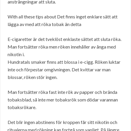
ansträngningar att sluta.
With all these tips about Det finns inget enklare sätt att
lägga av med att röka tobak än detta
E-cigaretter är det tveklöst enklaste sättet att sluta röka.
Man fortsätter röka men röken innehåller av ånga med
nikotin i.
Hundratals smaker finns att blossa i e-cigg. Röken luktar
inte och förpestar omgivningen. Det kvittar var man
blossar, röken stör ingen.
Man fortsätter röka fast inte rök av papper och brända
tobaksblad, så inte mer tobaksrök som dödar varannan
tobaksrökare.
Det blir ingen abstinens för kroppen får sitt nikotin och
ritualerna med rökning kan fortgå som vanligt. På längre