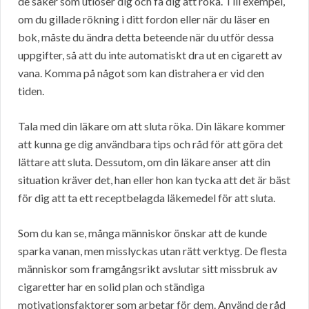
de saker som utlöser dig och få dig att röka. Till exempel,
om du gillade rökning i ditt fordon eller när du läser en
bok, måste du ändra detta beteende när du utför dessa
uppgifter, så att du inte automatiskt dra ut en cigarett av
vana. Komma på något som kan distrahera er vid den
tiden.
Tala med din läkare om att sluta röka. Din läkare kommer
att kunna ge dig användbara tips och råd för att göra det
lättare att sluta. Dessutom, om din läkare anser att din
situation kräver det, han eller hon kan tycka att det är bäst
för dig att ta ett receptbelagda läkemedel för att sluta.
Som du kan se, många människor önskar att de kunde
sparka vanan, men misslyckas utan rätt verktyg. De flesta
människor som framgångsrikt avslutar sitt missbruk av
cigaretter har en solid plan och ständiga
motivationsfaktorer som arbetar för dem. Använd de råd