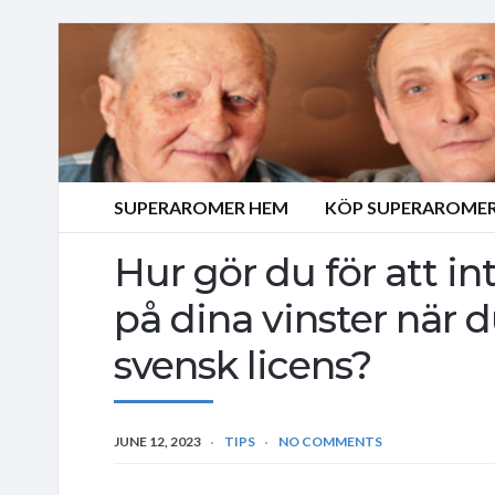
SUPERAROMER HEM
KÖP SUPERAROMER
Hur gör du för att in
på dina vinster när 
svensk licens?
JUNE 12, 2023
TIPS
NO COMMENTS