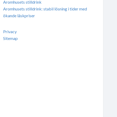
Aromhusets stilldrink
Aromhusets stilldrink: stabil lösning i tider med
ökande läskpriser
Privacy
Sitemap