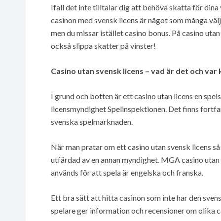
Ifall det inte tilltalar dig att behöva skatta för dina
casinon med svensk licens är något som många välje
men du missar istället casino bonus. På casino uta
också slippa skatter på vinster!
Casino utan svensk licens – vad är det och var
I grund och botten är ett casino utan licens en spelsa
licensmyndighet Spelinspektionen. Det finns fortfa
svenska spelmarknaden.
När man pratar om ett casino utan svensk licens så f
utfärdad av en annan myndighet. MGA casino utan s
används för att spela är engelska och franska.
Ett bra sätt att hitta casinon som inte har den sven
spelare ger information och recensioner om olika 