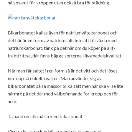
hälsosamt för kroppen utan också bra för städning.
Bikarbonatet kallas även för natriumvätekarbonat och
det här är en form av natriumsalt. Inte att förväxla med
natriumkarbonat, tänk på det här om du köper på allt-
fraktfrittse, där finns bägge sorterna i livsmedelskvalitet.
När man får saltet i ren form så är det vitt och det löses
inte upp så enkelt i vatten. Man använder sig av
bikarbonatet på så massor olika sätt men här ska vi se lite
närmre på det där med välbefinnande för kropp och för
hem.
Ta hand om din hälsa med bikarbonat
Visste du att du kan bli av med halsbränna med