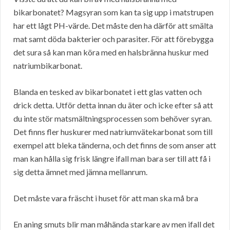
bikarbonatet? Magsyran som kan ta sig upp i matstrupen
har ett lågt PH-värde. Det måste den ha därför att smälta
mat samt döda bakterier och parasiter. För att förebygga
det sura så kan man köra med en halsbränna huskur med
natriumbikarbonat.
Blanda en tesked av bikarbonatet i ett glas vatten och
drick detta. Utför detta innan du äter och icke efter så att
du inte stör matsmältningsprocessen som behöver syran.
Det finns fler huskurer med natriumvätekarbonat som till
exempel att bleka tänderna, och det finns de som anser att
man kan hålla sig frisk längre ifall man bara ser till att få i
sig detta ämnet med jämna mellanrum.
Det måste vara fräscht i huset för att man ska må bra
En aning smuts blir man måhända starkare av men ifall det