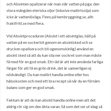
och Absinten opalizerar när man slår vatten på pga. den
stora mängden eteriska oljor (inlusive malörtsolja) som
icke är vattenlösliga. Finns på hembryggning.se, allt-
fraktfritt.se med flera.
Vid Absintproceduren (Absint i ett absintglas, häll på
vatten på en sockerbit genom en absintsked och se
drycken opalisera och bli ogenomskinlig) använd en
absint sked så att du kan sila ner sockret som man måste
få med för en god smak. Ett råd är att inte använda farliga
färger för att få en grön drink, det är sannerligen ej
nödvändigt. Du kan malört handla online eller hos
hälsokosten och med ett bra recept så når du en förnäm
balans som ger en god smak.
Faktum är att du kan absint handla online men att det
aldrig rör sig om den äkta varan. Så som det ser ut idag så