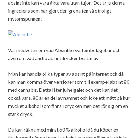
absint inte kan vara äkta vara utan tujon. Det är ju denna
ingrediens som har gjort den gröna fen så otroligt
mytomspunnen!
Var medveten om vad Absinthe Systembolaget är och
även om vad andra absintdrycker består av
Man kan handla olika typer av absint på internet och då
kan man komma över versioner som till exempel absint 80
med cannabis. Detta låter ju helgalet och det kan det
också vara. 80 är en del av namnet och icke ett mått på hur
mycket alkohol som finns i drycken men det rör sig om en
stark dryck.
Du kan räkna med minst 60 % alkohol då du köper en
flaska med någon form av absint och det gäller att dricka